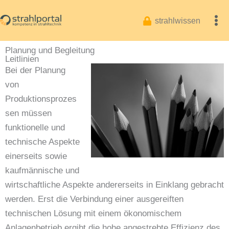
Zum
Inhalt
strahlwissen
springen
Planung und Begleitung
Leitlinien
Bei der Planung
von
Produktionsprozes
sen müssen
funktionelle und
technische Aspekte
einerseits sowie
kaufmännische und
wirtschaftliche Aspekte andererseits in Einklang gebracht
werden. Erst die Verbindung einer ausgereiften
technischen Lösung mit einem ökonomischem
Anlagenbetrieb ergibt die hohe angestrebte Effizienz des