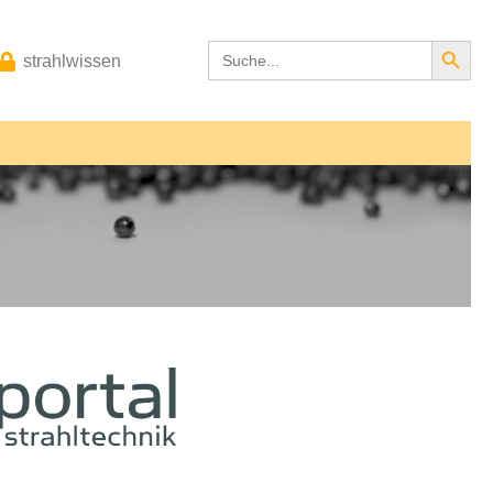
Search Button
Search
strahlwissen
for: