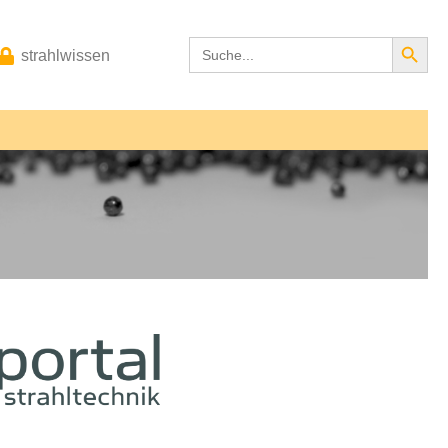
Search Button
Search
strahlwissen
for: