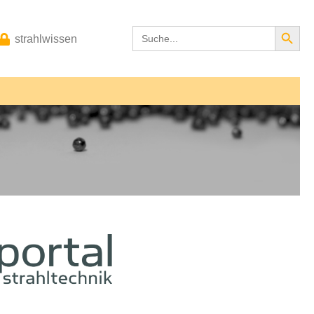
Search Button
Search
strahlwissen
for: