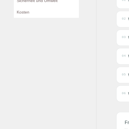
Sicherheit und Umwelt
Kosten
02
03
04
05
06
F