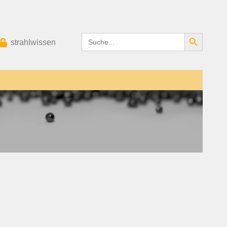
Search Button
Search
strahlwissen
for: