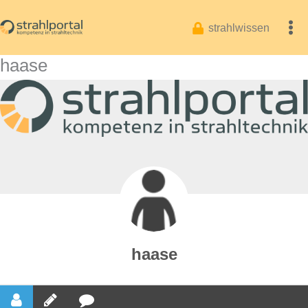
Zum
Inhalt
strahlwissen
springen
haase
haase