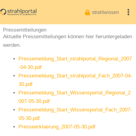
Zum
Inhalt
strahlwissen
springen
Pressemitteilungen
Aktuelle Pressemitteilungen können hier heruntergeladen
werden.
Pressemeldung_Start_strahlportal_Regional_2007
-04-30.pdf
P
ressemeldung_Start_strahlportal_Fach_2007-04-
30.pdf
P
ressemeldung_Start_Wissensportal_Regional_2
007-05-30.pdf
P
ressemeldung_Start_Wissensportal_Fach_2007-
05-30.pdf
P
resseerklaerung_2007-05-30.pdf